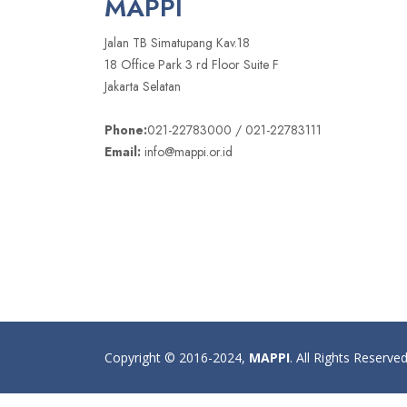
MAPPI
Jalan TB Simatupang Kav.18
18 Office Park 3 rd Floor Suite F
Jakarta Selatan
Phone:
021-22783000 / 021-22783111
Email:
info@mappi.or.id
Copyright © 2016-2024,
MAPPI
. All Rights Reserve